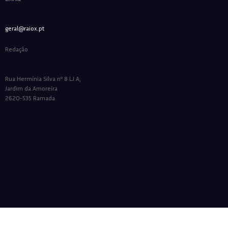
geral@raiox.pt
Redação
Rua Hermínia Silva nº 8 LJ A,
Jardim da Amoreira
2620-535 Ramada