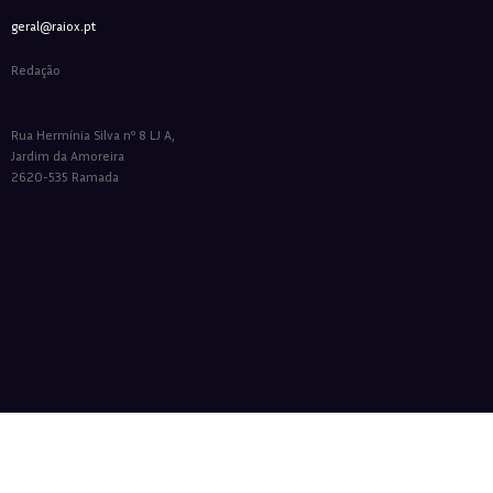
geral@raiox.pt
Redação
Rua Hermínia Silva nº 8 LJ A,
Jardim da Amoreira
2620-535 Ramada