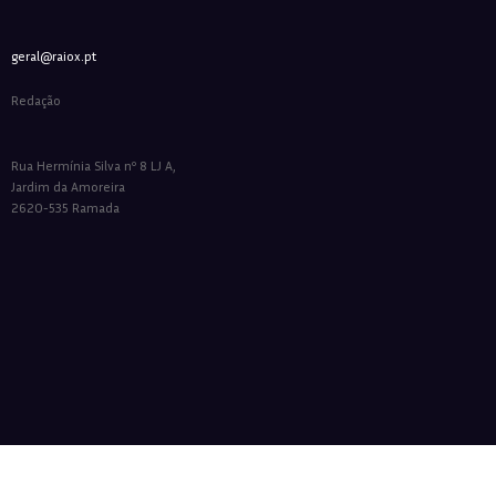
geral@raiox.pt
Redação
Rua Hermínia Silva nº 8 LJ A,
Jardim da Amoreira
2620-535 Ramada