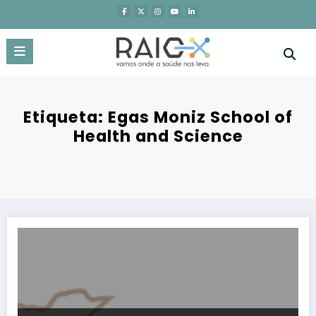
Saltar
para
o
conteúdo
Etiqueta: Egas Moniz School of
Health and Science
Missão humanitária portuguesa no Quénia impactou mais de 500 