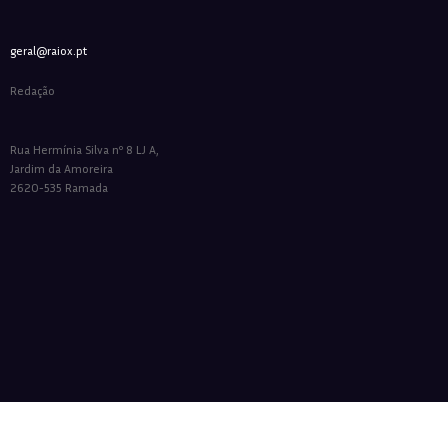
geral@raiox.pt
Redação
Rua Hermínia Silva nº 8 LJ A,
Jardim da Amoreira
2620-535 Ramada