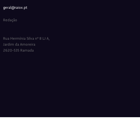
geral@raiox.pt
Redação
Rua Hermínia Silva nº 8 LJ A,
Jardim da Amoreira
2620-535 Ramada