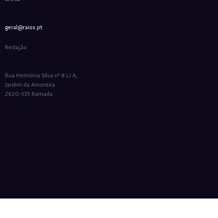
geral@raiox.pt
Redação
Rua Hermínia Silva nº 8 LJ A,
Jardim da Amoreira
2620-535 Ramada