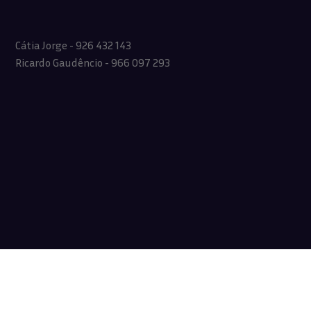
Cátia Jorge - 926 432 143
Ricardo Gaudêncio - 966 097 293