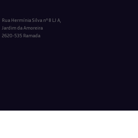
Rua Hermínia Silva nº 8 LJ A,
Jardim da Amoreira
2620-535 Ramada