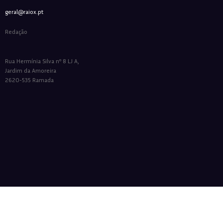
geral@raiox.pt
Redação
Rua Hermínia Silva nº 8 LJ A,
Jardim da Amoreira
2620-535 Ramada