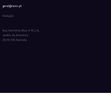
geral@raiox.pt
Redação
Rua Hermínia Silva nº 8 LJ A,
Jardim da Amoreira
2620-535 Ramada