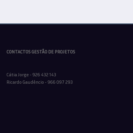
CONTACTOS GESTÃO DE PROJETOS
Cátia Jorge - 926 432 143
Ricardo Gaudêncio - 966 097 293