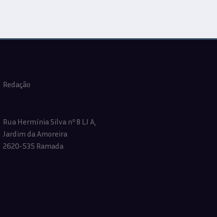
Redação
Rua Hermínia Silva nº 8 LJ A,
Jardim da Amoreira
2620-535 Ramada