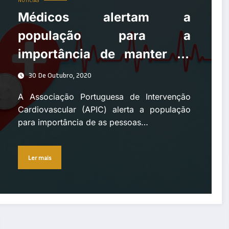
NOTÍCIAS
Médicos alertam a
população para a
importância de manter as
intervenções cardíacas
30 De Outubro, 2020
durante a pandemia
A Associação Portuguesa de Intervenção
Cardiovascular (APIC) alerta a população
para importância de as pessoas…
Ler mais