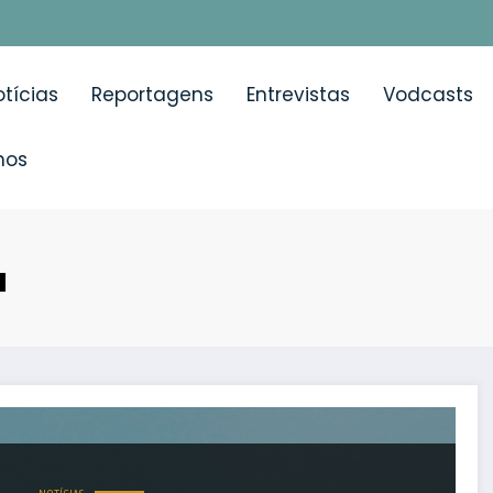
tícias
Reportagens
Entrevistas
Vodcasts
mos
a
de manter as intervenções cardíacas durante a pandemi