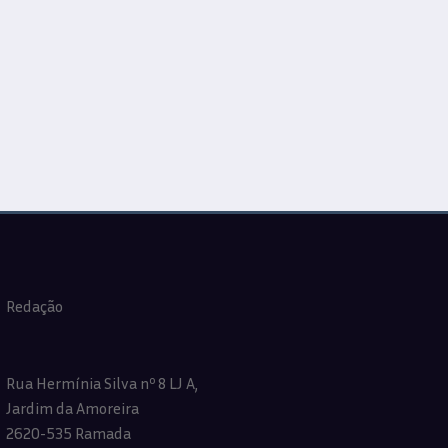
Redação
Rua Hermínia Silva nº 8 LJ A,
Jardim da Amoreira
2620-535 Ramada