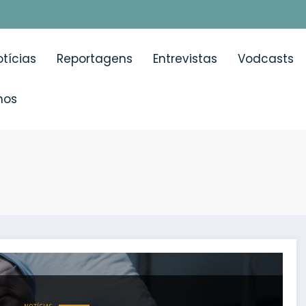
tícias
Reportagens
Entrevistas
Vodcasts
mos
menta aprovação da despenalização de morte medicament