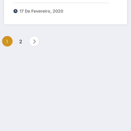
17 De Fevereiro, 2020
Paginação
1
2
dos
conteúdos