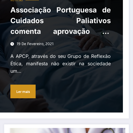
NOTÍCIAS
Associação Portuguesa de
Cuidados Paliativos
comenta aprovação da
despenalização de morte
19 De Fevereiro, 2021
medicamente assistida
A APCP, através do seu Grupo de Reflexão
Ética, manifesta não existir na sociedade
um…
Ler mais