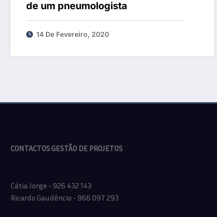
de um pneumologista
14 De Fevereiro, 2020
CONTACTOS GESTÃO DE PROJETOS
Cátia Jorge - 926 432 143
Ricardo Gaudêncio - 966 097 293