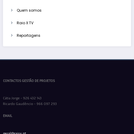
Quem somos
Raio X TV
Reportagens
CONTACTOS GESTÃO DE PROJETOS
Cátia Jorge - 926 432 143
Ricardo Gaudêncio - 966 097 293
EMAIL
geral@raiox.pt