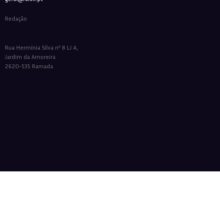
Redação
Rua Hermínia Silva nº 8 LJ A,
Jardim da Amoreira
2620-535 Ramada