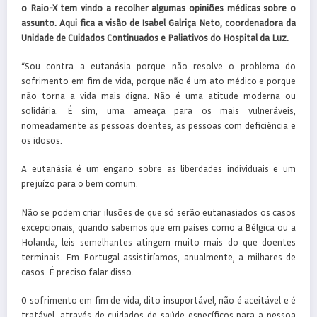
o Raio-X tem vindo a recolher algumas opiniões médicas sobre o
assunto. Aqui fica a visão de Isabel Galriça Neto, coordenadora da
Unidade de Cuidados Continuados e Paliativos do Hospital da Luz.
“Sou contra a eutanásia porque não resolve o problema do
sofrimento em fim de vida, porque não é um ato médico e porque
não torna a vida mais digna. Não é uma atitude moderna ou
solidária. É sim, uma ameaça para os mais vulneráveis,
nomeadamente as pessoas doentes, as pessoas com deficiência e
os idosos.
A eutanásia é um engano sobre as liberdades individuais e um
prejuízo para o bem comum.
Não se podem criar ilusões de que só serão eutanasiados os casos
excepcionais, quando sabemos que em países como a Bélgica ou a
Holanda, leis semelhantes atingem muito mais do que doentes
terminais. Em Portugal assistiríamos, anualmente, a milhares de
casos. É preciso falar disso.
O sofrimento em fim de vida, dito insuportável, não é aceitável e é
tratável, através de cuidados de saúde específicos para a pessoa