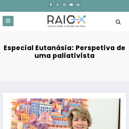
Saltar
para
o
conteúdo
Especial Eutanásia: Perspetiva de
uma paliativista