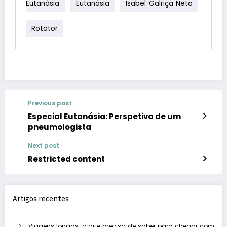
Eutanásia
Eutanásia
Isabel Galriça Neto
Rotator
Previous post
Especial Eutanásia: Perspetiva de um
pneumologista
Next post
Restricted content
Artigos recentes
Viagens longas: o que precisa de saber para chegar com