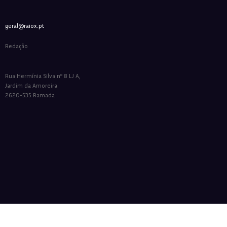
geral@raiox.pt
Redação
Rua Hermínia Silva nº 8 LJ A,
Jardim da Amoreira
2620-535 Ramada