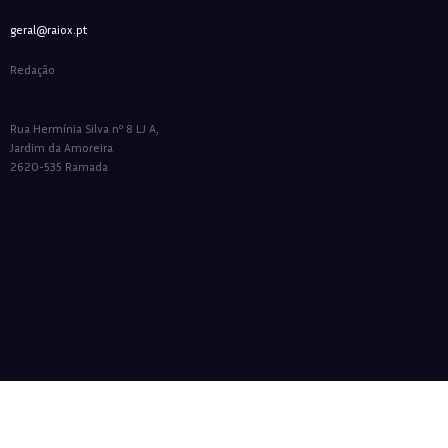
geral@raiox.pt
Redação
Rua Hermínia Silva nº 8 LJ A,
Jardim da Amoreira
2620-535 Ramada