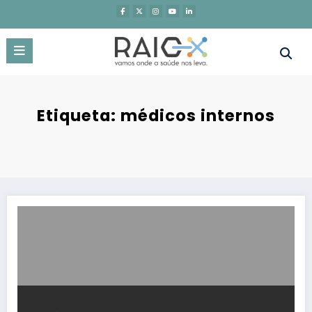
Saltar
para
o
conteúdo
Etiqueta: médicos internos
Prémio MSD de Investigação em Saúde: candidaturas à 6.ª edição 