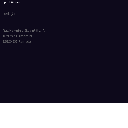
geral@raiox.pt
Redação
Rua Hermínia Silva nº 8 LJ A,
Jardim da Amoreira
2620-535 Ramada