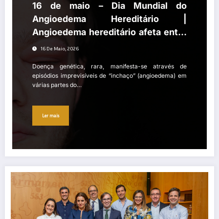
16 de maio – Dia Mundial do
Angioedema Hereditário |
Angioedema hereditário afeta entre
300 a 400 portugueses
16 De Maio, 2026
Doença genética, rara, manifesta-se através de
episódios imprevisíveis de “inchaço” (angioedema) em
várias partes do…
Ler mais