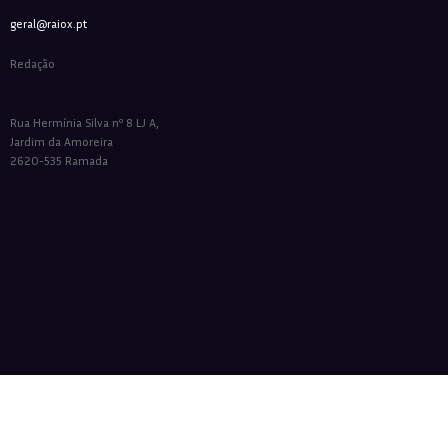
geral@raiox.pt
Redação
Rua Hermínia Silva nº 8 LJ A,
Jardim da Amoreira
2620-535 Ramada