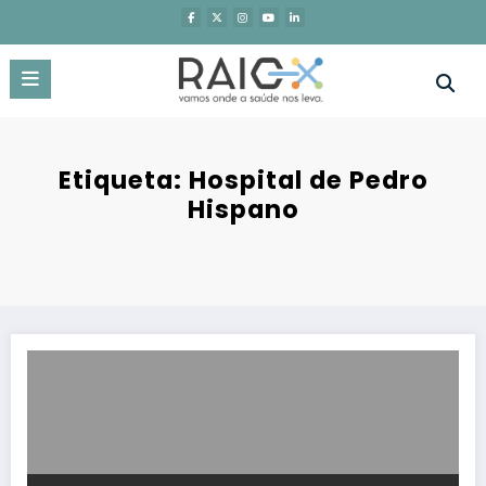
Saltar
para
o
conteúdo
Etiqueta: Hospital de Pedro
Hispano
SPOT realiza o seu 9.º webinar | Profissionais de saúde discutem pr