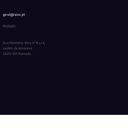
geral@raiox.pt
Redação
Rua Hermínia Silva nº 8 LJ A,
Jardim da Amoreira
2620-535 Ramada