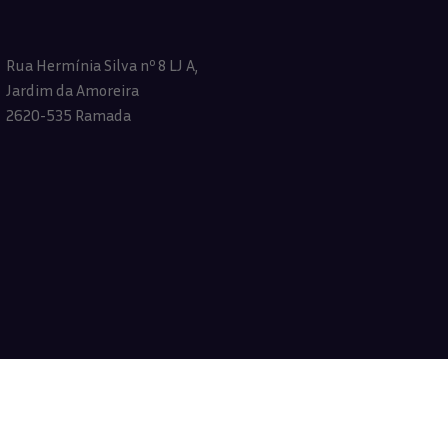
Rua Hermínia Silva nº 8 LJ A,
Jardim da Amoreira
2620-535 Ramada