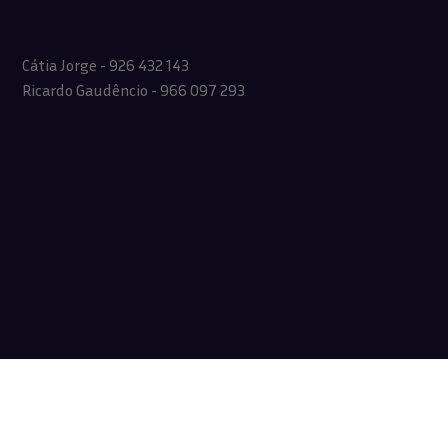
Cátia Jorge - 926 432 143
Ricardo Gaudêncio - 966 097 293