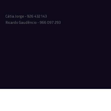
Cátia Jorge - 926 432 143
Ricardo Gaudêncio - 966 097 293