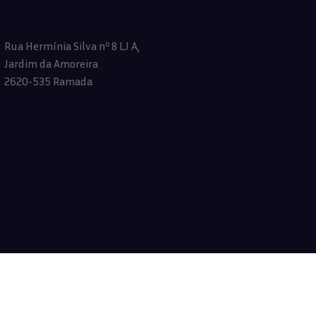
Rua Hermínia Silva nº 8 LJ A,
Jardim da Amoreira
2620-535 Ramada