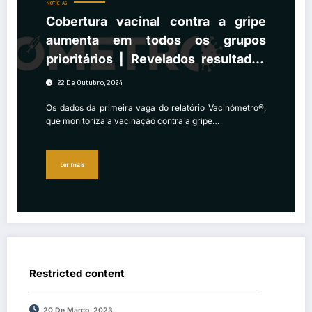
NOTÍCIAS
Cobertura vacinal contra a gripe
aumenta em todos os grupos
prioritários | Revelados resultados
da 1.ª vaga do Vacinómetro® época
22 De Outubro, 2024
gripal 2024/ 2025
Os dados da primeira vaga do relatório Vacinómetro®,
que monitoriza a vacinação contra a gripe…
Ler mais
Restricted content
20 De Março, 2023