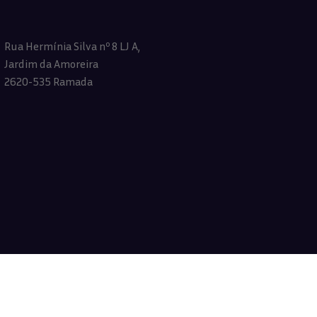
Rua Hermínia Silva nº 8 LJ A,
Jardim da Amoreira
2620-535 Ramada