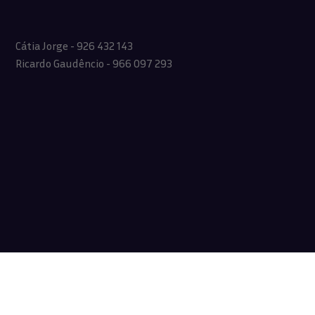
Cátia Jorge - 926 432 143
Ricardo Gaudêncio - 966 097 293