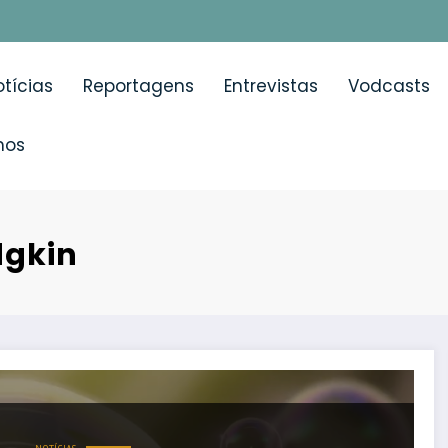
tícias
Reportagens
Entrevistas
Vodcasts
mos
dgkin
is frequente em Portugal