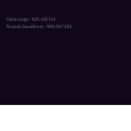
Cátia Jorge - 926 432 143
Ricardo Gaudêncio - 966 097 293