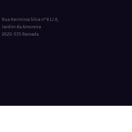
Rua Hermínia Silva nº 8 LJ A,
Jardim da Amoreira
2620-535 Ramada