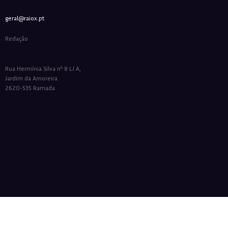
geral@raiox.pt
Redação
Rua Hermínia Silva nº 8 LJ A,
Jardim da Amoreira
2620-535 Ramada