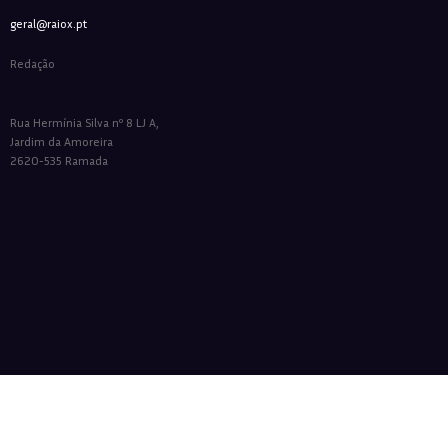
geral@raiox.pt
Redação
Rua Hermínia Silva nº 8 LJ A,
Jardim da Amoreira
2620-535 Ramada