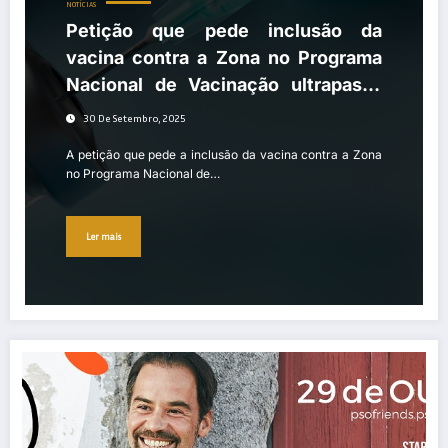
NOTÍCIAS
Petição que pede inclusão da
vacina contra a Zona no Programa
Nacional de Vacinação ultrapassa
mil assinaturas e segue para a
30 De Setembro, 2025
Assembleia da República
A petição que pede a inclusão da vacina contra a Zona
no Programa Nacional de…
Ler mais