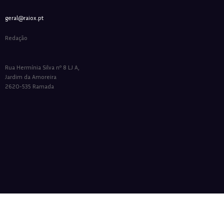
geral@raiox.pt
Redação
Rua Hermínia Silva nº 8 LJ A,
Jardim da Amoreira
2620-535 Ramada