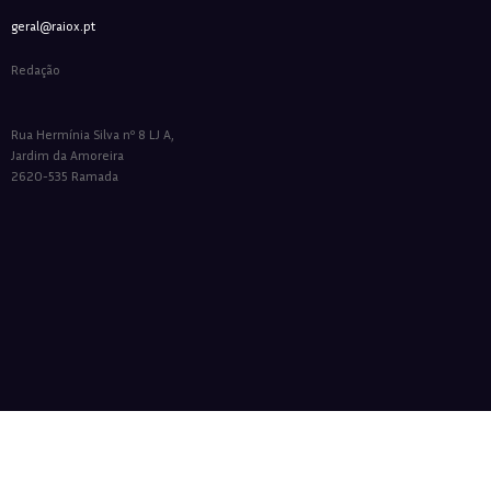
geral@raiox.pt
Redação
Rua Hermínia Silva nº 8 LJ A,
Jardim da Amoreira
2620-535 Ramada