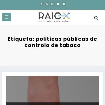
Saltar
para
o
conteúdo
Etiqueta: políticas públicas de
controlo de tabaco
Portugal na cauda da Europa na implementação de políticas públ