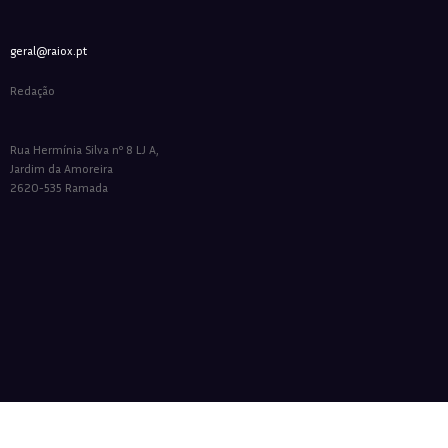
geral@raiox.pt
Redação
Rua Hermínia Silva nº 8 LJ A,
Jardim da Amoreira
2620-535 Ramada