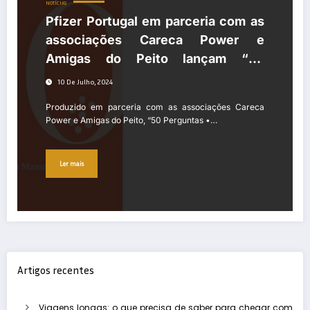
NOTÍCIAS
Pfizer Portugal em parceria com as
associações Careca Power e
Amigas do Peito lançam “50
Perguntas • Cancro da Mama”, um
10 De Julho, 2024
manual que responde às principais
Produzido em parceria com as associações Careca
dúvidas sobre a doença
Power e Amigas do Peito, “50 Perguntas •…
Ler mais
Artigos recentes
Viagens longas: o que precisa de saber para chegar com