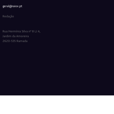
geral@raiox.pt
Redação
Rua Hermínia Silva nº 8 LJ A,
Jardim da Amoreira
2620-535 Ramada