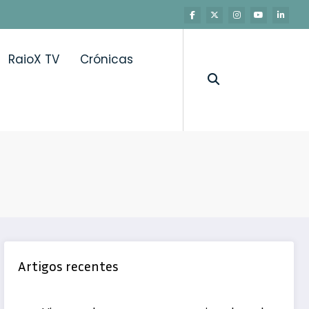
RaioX TV
Crónicas
ltados do estudo PORTHOS que revelaram um aumento sig
Artigos recentes