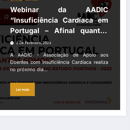
NOTÍCIAS
Webinar da AADIC
“Insuficiência Cardíaca em
Portugal – Afinal quantos
somos?” pretende debater
2 De Fevereiro, 2024
os resultados do estudo
A AADIC - Associação de Apoio aos
PORTHOS que revelaram um
Doentes com Insuficiência Cardíaca realiza
no próximo dia…
aumento significativo da
prevalência desta doença na
Ler mais
população portuguesa