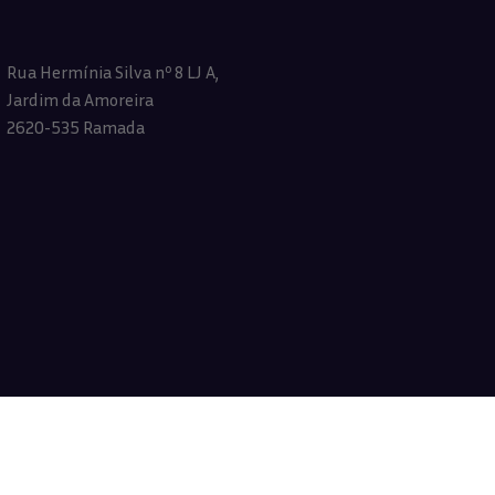
Rua Hermínia Silva nº 8 LJ A,
Jardim da Amoreira
2620-535 Ramada