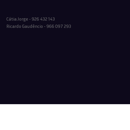
Cátia Jorge - 926 432 143
Ricardo Gaudêncio - 966 097 293