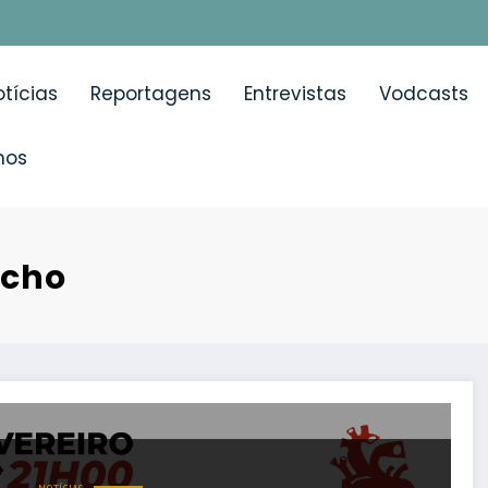
tícias
Reportagens
Entrevistas
Vodcasts
mos
ocho
ugal – Afinal quantos somos?” pretende debater os resu