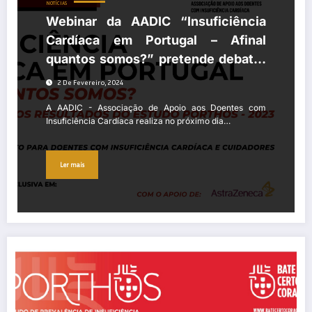
NOTÍCIAS
Webinar da AADIC “Insuficiência
Cardíaca em Portugal – Afinal
quantos somos?” pretende debater
os resultados do estudo PORTHOS
2 De Fevereiro, 2024
que revelaram um aumento
A AADIC - Associação de Apoio aos Doentes com
significativo da prevalência desta
Insuficiência Cardíaca realiza no próximo dia…
doença na população portuguesa
Ler mais