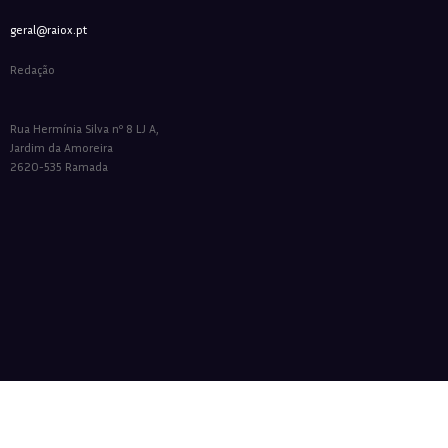
geral@raiox.pt
Redação
Rua Hermínia Silva nº 8 LJ A,
Jardim da Amoreira
2620-535 Ramada