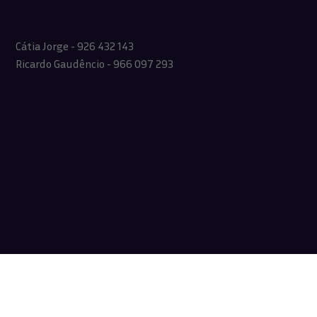
Cátia Jorge - 926 432 143
Ricardo Gaudêncio - 966 097 293