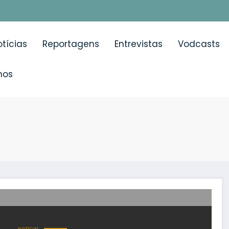
tícias
Reportagens
Entrevistas
Vodcasts
mos
e a Escoliose Pediátrica