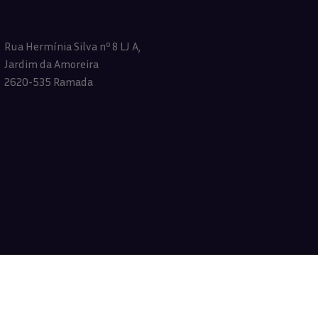
Rua Hermínia Silva nº 8 LJ A,
Jardim da Amoreira
2620-535 Ramada