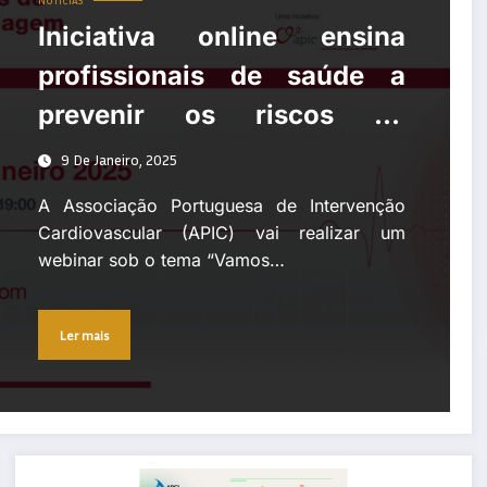
NOTÍCIAS
Iniciativa online ensina
profissionais de saúde a
prevenir os riscos da
exposição à radiação
9 De Janeiro, 2025
A Associação Portuguesa de Intervenção
Cardiovascular (APIC) vai realizar um
webinar sob o tema “Vamos…
Ler mais