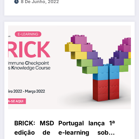
Carcinoma de Células Renais
8 De Junho, 2022
BRICK: MSD Portugal lança 1ª
edição de e-learning sobre