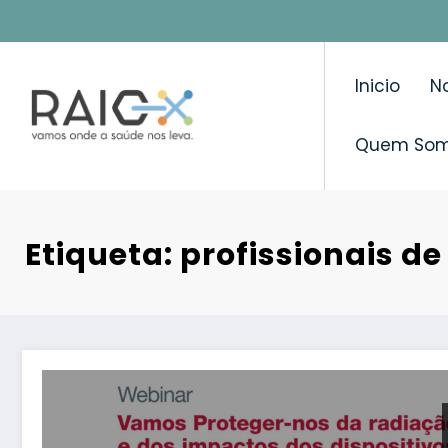
Saltar
para
o
Inicio
No
conteúdo
Quem So
Etiqueta: profissionais d
Iniciativa online ensina profissionais de saúde a pre