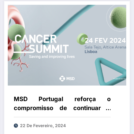
MSD Portugal reforça o
compromisso de continuar a
investir em conhecimento e
inovação que contribuam para
22 De Fevereiro, 2024