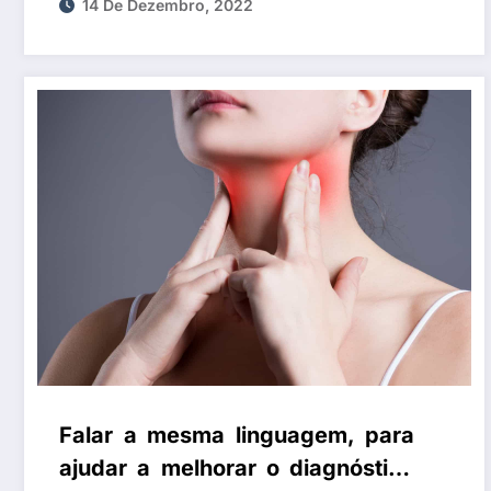
do investimento em Cuidados
14 De Dezembro, 2022
Paliativos
Falar a mesma linguagem, para
ajudar a melhorar o diagnóstico