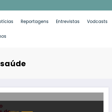
tícias
Reportagens
Entrevistas
Vodcasts
mos
e saúde
venir os riscos da exposição à radiação