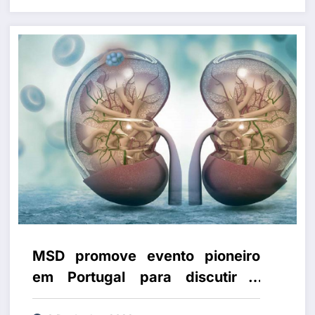
dar mais vida aos doentes
oncológicos
MSD promove evento pioneiro
em Portugal para discutir o
tratamento adjuvante do