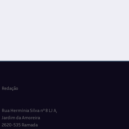
Redação
Rua Hermínia Silva nº 8 LJ A,
Jardim da Amoreira
2620-535 Ramada