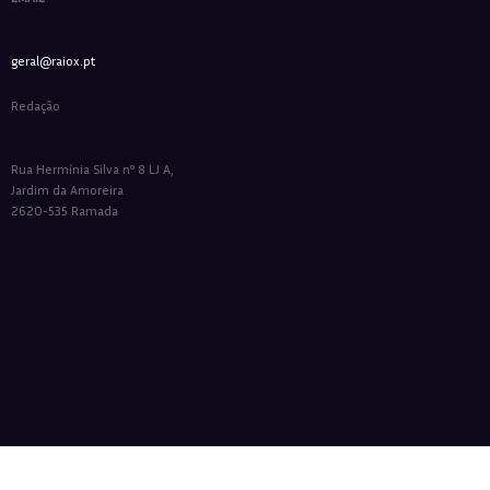
geral@raiox.pt
Redação
Rua Hermínia Silva nº 8 LJ A,
Jardim da Amoreira
2620-535 Ramada