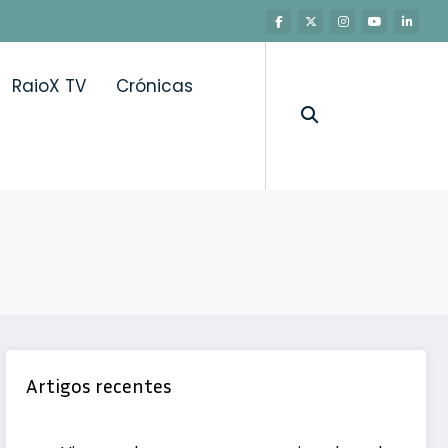
RaioX TV
Crónicas
de por cancro do pulmão
Artigos recentes