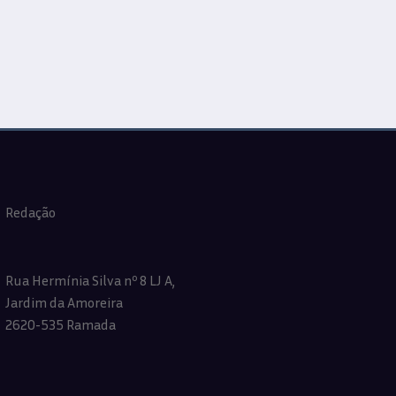
Redação
Rua Hermínia Silva nº 8 LJ A,
Jardim da Amoreira
2620-535 Ramada