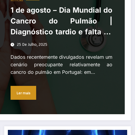
NOTÍCIAS
1 de agosto – Dia Mundial do
Cancro do Pulmão |
Diagnóstico tardio e falta de
rastreio aceleram
25 De Julho, 2025
mortalidade por cancro do
Dados recentemente divulgados revelam um
pulmão
cenário preocupante relativamente ao
cancro do pulmão em Portugal: em…
Ler mais