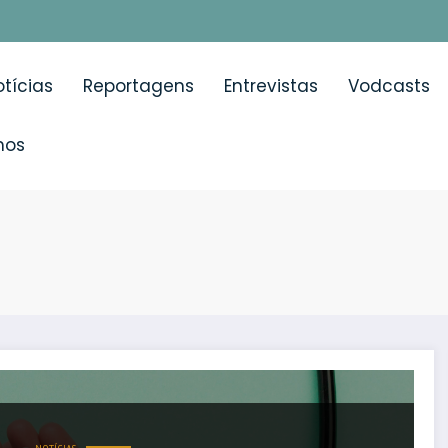
tícias
Reportagens
Entrevistas
Vodcasts
mos
agnóstico tardio e falta de rastreio aceleram mortalida