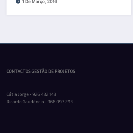
1 De Março, 2016
CONTACTOS GESTÃO DE PROJETOS
Cátia Jorge - 926 432 143
Ricardo Gaudêncio - 966 097 293