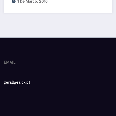
1 De Março, 2016
EMAIL
geral@raiox.pt