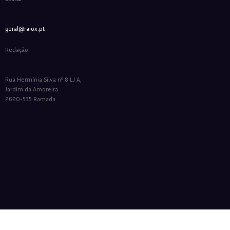
geral@raiox.pt
Redação
Rua Hermínia Silva nº 8 LJ A,
Jardim da Amoreira
2620-535 Ramada