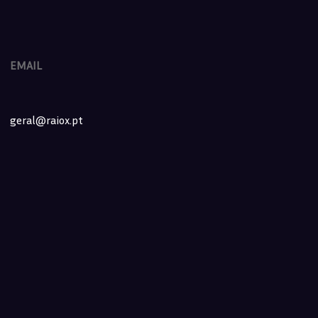
EMAIL
geral@raiox.pt