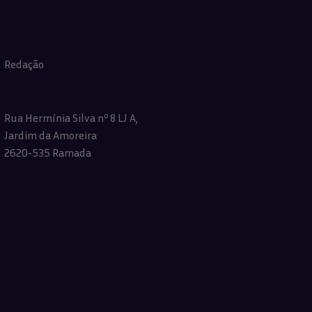
Redação
Rua Hermínia Silva nº 8 LJ A,
Jardim da Amoreira
2620-535 Ramada