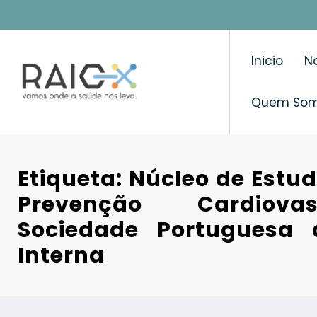
Saltar
para
o
Inicio
No
conteúdo
Quem So
Etiqueta: Núcleo de Estud
Prevenção Cardiova
Sociedade Portuguesa 
Interna