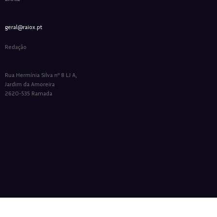
geral@raiox.pt
Redação
Rua Hermínia Silva nº 8 LJ A,
Jardim da Amoreira
2620-535 Ramada