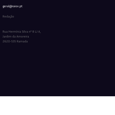
geral@raiox.pt
Redação
Rua Hermínia Silva nº 8 LJ A,
Jardim da Amoreira
2620-535 Ramada