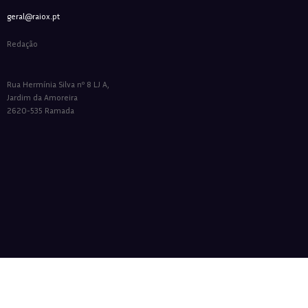
geral@raiox.pt
Redação
Rua Hermínia Silva nº 8 LJ A,
Jardim da Amoreira
2620-535 Ramada