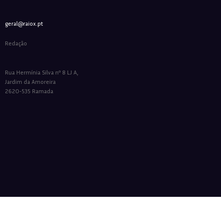
geral@raiox.pt
Redação
Rua Hermínia Silva nº 8 LJ A,
Jardim da Amoreira
2620-535 Ramada