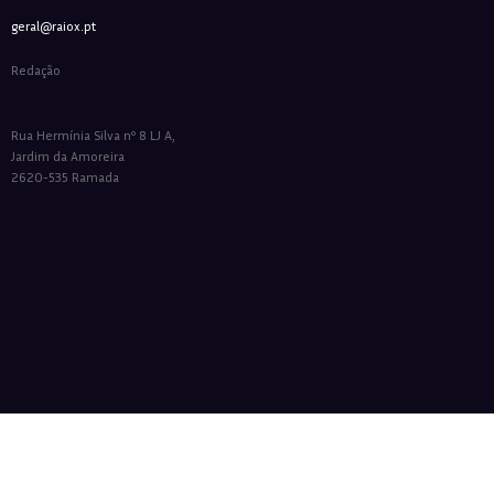
geral@raiox.pt
Redação
Rua Hermínia Silva nº 8 LJ A,
Jardim da Amoreira
2620-535 Ramada