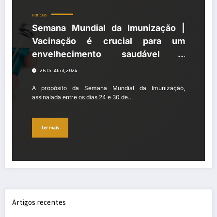
NOTÍCIAS
Semana Mundial da Imunização |
Vacinação é crucial para um
envelhecimento saudável e
sistemas de saúde mais
26 De Abril, 2024
sustentáveis
A propósito da Semana Mundial da Imunização,
assinalada entre os dias 24 e 30 de…
Ler mais
Artigos recentes