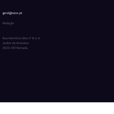
geral@raiox.pt
Redação
Rua Hermínia Silva nº 8 LJ A,
Jardim da Amoreira
2620-535 Ramada