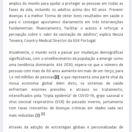
amplos do mundo para ajudar a proteger as pessoas em todas as
fases da vida, incluindo os adultos acima dos 60 anos. Prevenir
doenças é a melhor forma de obter bons resultados em saúde e
para o conseguir apostamos diariamente em três intervenções
fundamentais: financiamento, facilitar o acesso e reforçar a
percepção sobre o valor da vacinação de adultos”, explica Neuza
Teixeira, Country Medical Director da GSK Portugal.
Atualmente, o mundo está a passar por mudanças demográficas
significativas, com o envelhecimento da população a emergir como
uma tendência dominante. Até 2030, espera-se que o número de
pessoas com mais de 60 anos aumente em mais de um terço, para
1,4 mil milhões de pessoas
[2]
, o que representa uma parte vital da
nossa economia global. Além disto, os sistemas de saúde
enfrentam enormes pressões e atrasos no tratamento,
intensificados pela “tripla epidemia” de COVID-19, gripe sazonal e
vírus sincicial respiratório (VSR) do passado inverno, juntamente
com taxas crescentes de doenças crónicas em idades cada vez
,
[4]
mais reduzidas.
[3]
Através da adoção de estratégias globais e personalizadas de