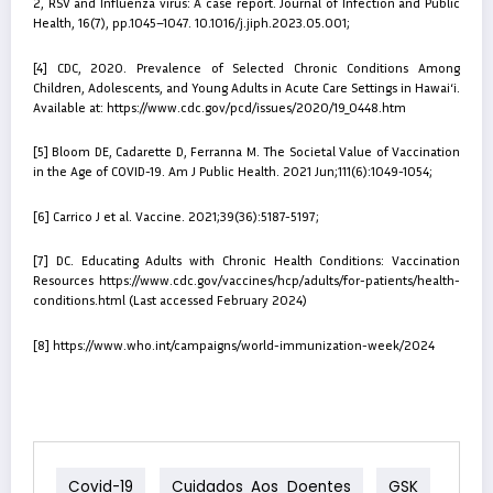
2, RSV and Influenza virus: A case report. Journal of Infection and Public
Health, 16(7), pp.1045–1047. 10.1016/j.jiph.2023.05.001;
[4]
CDC, 2020. Prevalence of Selected Chronic Conditions Among
Children, Adolescents, and Young Adults in Acute Care Settings in Hawai‘i.
Available at:
https://www.cdc.gov/pcd/issues/2020/19_0448.htm
[5]
Bloom DE, Cadarette D, Ferranna M. The Societal Value of Vaccination
in the Age of COVID-19. Am J Public Health. 2021 Jun;111(6):1049-1054;
[6]
Carrico J et al. Vaccine. 2021;39(36):5187-5197;
[7]
DC. Educating Adults with Chronic Health Conditions: Vaccination
Resources https://www.cdc.gov/vaccines/hcp/adults/for-patients/health-
conditions.html (Last accessed February 2024)
[8]
https://www.who.int/campaigns/world-immunization-week/2024
Covid-19
Cuidados Aos Doentes
GSK