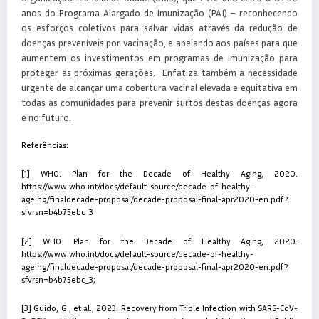
anos do Programa Alargado de Imunização (PAI) – reconhecendo
os esforços coletivos para salvar vidas através da redução de
doenças preveníveis por vacinação, e apelando aos países para que
aumentem os investimentos em programas de imunização para
proteger as próximas gerações. Enfatiza também a necessidade
urgente de alcançar uma cobertura vacinal elevada e equitativa em
todas as comunidades para prevenir surtos destas doenças agora
e no futuro.
Referências:
[1] WHO. Plan for the Decade of Healthy Aging, 2020.
https://www.who.int/docs/default-source/decade-of-healthy-
ageing/finaldecade-proposal/decade-proposal-final-apr2020-en.pdf?
sfvrsn=b4b75ebc_3
[2]
WHO. Plan for the Decade of Healthy Aging, 2020.
https://www.who.int/docs/default-source/decade-of-healthy-
ageing/finaldecade-proposal/decade-proposal-final-apr2020-en.pdf?
sfvrsn=b4b75ebc_3
;
[3]
Guido, G., et al., 2023. Recovery from Triple Infection with SARS-CoV-