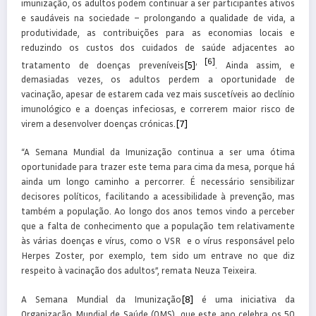
imunização, os adultos podem continuar a ser participantes ativos
e saudáveis ​​na sociedade – prolongando a qualidade de vida, a
produtividade, as contribuições para as economias locais e
reduzindo os custos dos cuidados de saúde adjacentes ao
,
[6]
tratamento de doenças preveníveis
[5]
. Ainda assim, e
demasiadas vezes, os adultos perdem a oportunidade de
vacinação, apesar de estarem cada vez mais suscetíveis ao declínio
imunológico e a doenças infeciosas, e correrem maior risco de
virem a desenvolver doenças crónicas.
[7]
“A Semana Mundial da Imunização continua a ser uma ótima
oportunidade para trazer este tema para cima da mesa, porque há
ainda um longo caminho a percorrer. É necessário sensibilizar
decisores políticos, facilitando a acessibilidade à prevenção, mas
também a população. Ao longo dos anos temos vindo a perceber
que a falta de conhecimento que a população tem relativamente
às várias doenças e vírus, como o VSR e o vírus responsável pelo
Herpes Zoster, por exemplo, tem sido um entrave no que diz
respeito à vacinação dos adultos”, remata Neuza Teixeira.
A Semana Mundial da Imunização
[8]
é uma iniciativa da
Organização Mundial de Saúde (OMS), que este ano celebra os 50