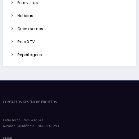
Entrevistas
Notícias
Quem somos
Raio X TV
Reportagens
CONTACTOS GESTÃO DE PROJETOS
Cátia Jorge - 926 432 143
Ricardo Gaudêncio - 966 097 293
EMAIL