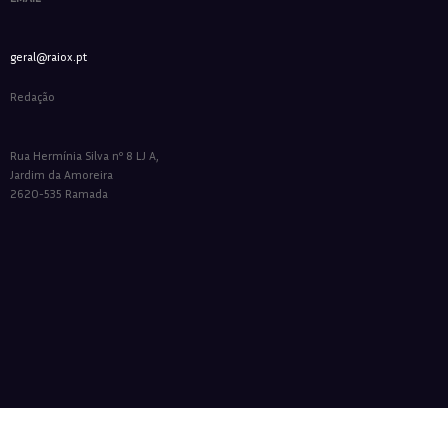
geral@raiox.pt
Redação
Rua Hermínia Silva nº 8 LJ A,
Jardim da Amoreira
2620-535 Ramada