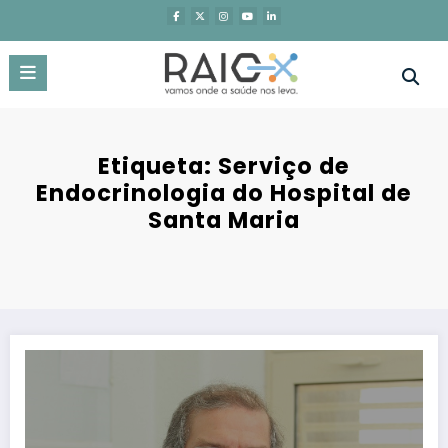
Saltar
para
o
conteúdo
Etiqueta: Serviço de
Endocrinologia do Hospital de
Santa Maria
“A redução da densidade óssea é particularmente comum em mul