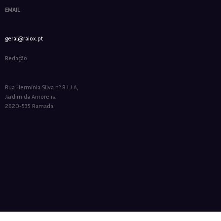
EMAIL
geral@raiox.pt
Redação
Rua Hermínia Silva nº 8 LJ A,
Jardim da Amoreira
2620-535 Ramada