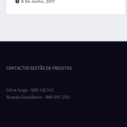
6 De Junho, 2017
CONTACTOS GESTÃO DE PROJETOS
Cátia Jorge - 926 432 143
Ricardo Gaudêncio - 966 097 293