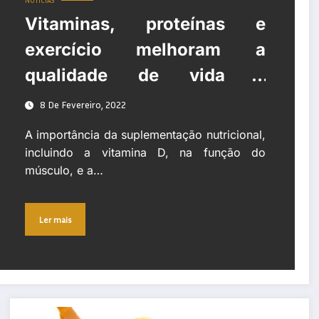
NOTÍCIAS
Vitaminas, proteínas e
exercício melhoram a
qualidade de vida e
prognóstico dos doentes
8 De Fevereiro, 2022
com cancro
A importância da suplementação nutricional,
incluindo a vitamina D, na função do
músculo, e a…
Ler mais