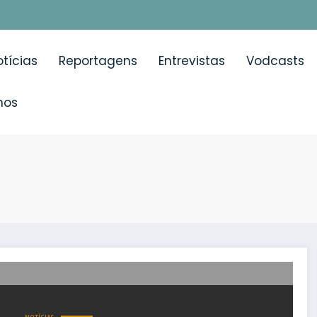
tícias
Reportagens
Entrevistas
Vodcasts
mos
dade de vida e prognóstico dos doentes com cancro