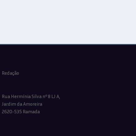
Redação
Rua Hermínia Silva nº 8 LJ A,
Jardim da Amoreira
2620-535 Ramada