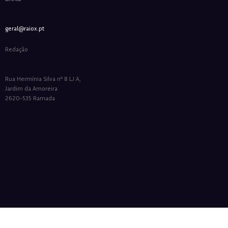
geral@raiox.pt
Redação
Rua Hermínia Silva nº 8 LJ A,
Jardim da Amoreira
2620-535 Ramada