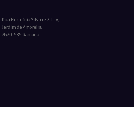
Rua Hermínia Silva nº 8 LJ A,
Jardim da Amoreira
2620-535 Ramada