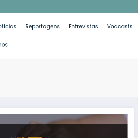
tícias
Reportagens
Entrevistas
Vodcasts
mos
pia na doença de Alzheimer e outras demências?