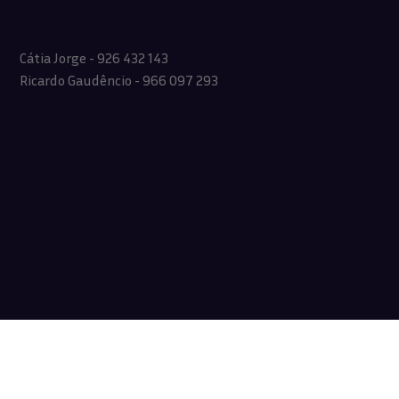
Cátia Jorge - 926 432 143
Ricardo Gaudêncio - 966 097 293