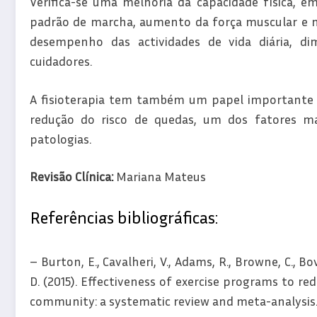
Verifica-se uma melhoria da capacidade física, em
padrão de marcha, aumento da força muscular e mel
desempenho das actividades de vida diária, di
cuidadores.
A fisioterapia tem também um papel importante n
redução do risco de quedas, um dos fatores ma
patologias.
Revisão Clínica:
Mariana Mateus
Referências bibliográficas:
– Burton, E., Cavalheri, V., Adams, R., Browne, C., Bo
D. (2015). Effectiveness of exercise programs to re
community: a systematic review and meta-analysis. Cl