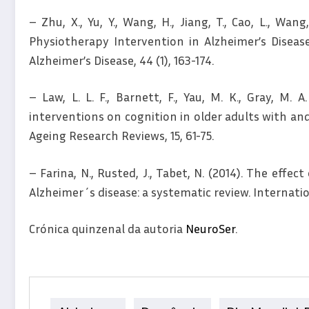
– Zhu, X., Yu, Y., Wang, H., Jiang, T., Cao, L., Wang,
Physiotherapy Intervention in Alzheimer’s Diseas
Alzheimer’s Disease, 44 (1), 163-174.
– Law, L. L. F., Barnett, F., Yau, M. K., Gray, M. 
interventions on cognition in older adults with an
Ageing Research Reviews, 15, 61-75.
– Farina, N., Rusted, J., Tabet, N. (2014). The effe
Alzheimer´s disease: a systematic review. Internation
Crónica quinzenal da autoria
NeuroSer
.