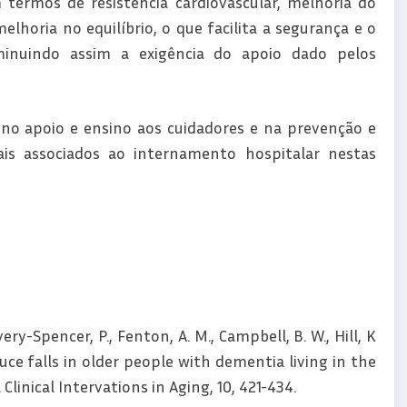
 termos de resistência cardiovascular, melhoria do
horia no equilíbrio, o que facilita a segurança e o
minuindo assim a exigência do apoio dado pelos
o apoio e ensino aos cuidadores e na prevenção e
is associados ao internamento hospitalar nestas
very-Spencer, P., Fenton, A. M., Campbell, B. W., Hill, K
duce falls in older people with dementia living in the
inical Intervations in Aging, 10, 421-434.