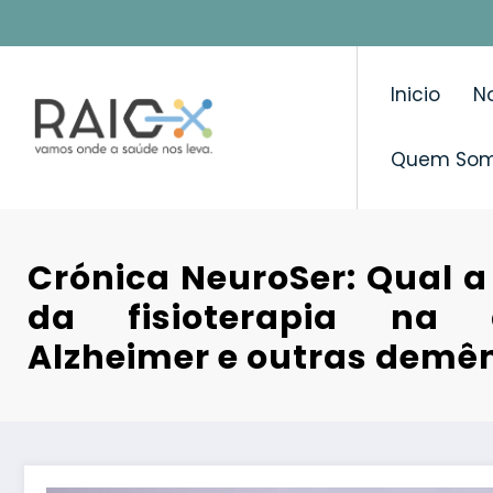
Saltar
para
o
Inicio
No
conteúdo
Quem So
Crónica NeuroSer: Qual a
da fisioterapia na
Alzheimer e outras demê