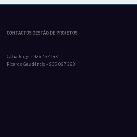
CONTACTOS GESTÃO DE PROJETOS
Cátia Jorge - 926 432 143
Ricardo Gaudêncio - 966 097 293