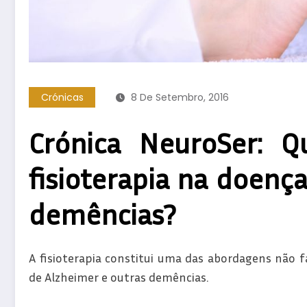
Crónicas
8 De Setembro, 2016
Crónica NeuroSer: Q
fisioterapia na doenç
demências?
A fisioterapia constitui uma das abordagens não 
de Alzheimer e outras demências.