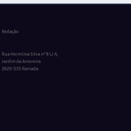
Redação
Rua Hermínia Silva nº 8 LJ A,
Jardim da Amoreira
2620-535 Ramada