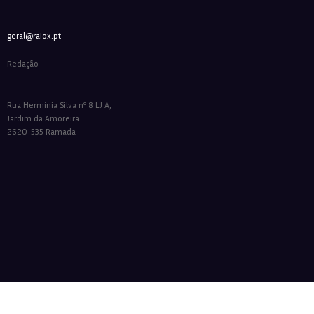
geral@raiox.pt
Redação
Rua Hermínia Silva nº 8 LJ A,
Jardim da Amoreira
2620-535 Ramada