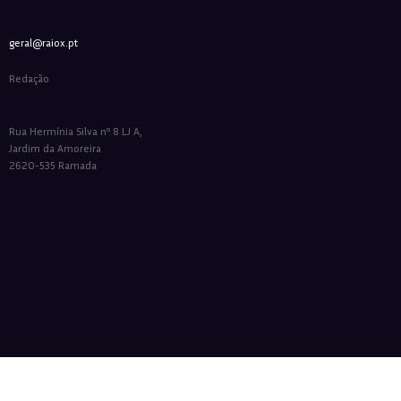
geral@raiox.pt
Redação
Rua Hermínia Silva nº 8 LJ A,
Jardim da Amoreira
2620-535 Ramada